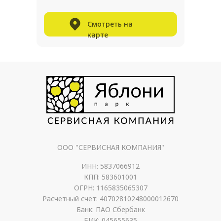
Смотреть на
карте
ООО "СЕРВИСНАЯ КОМПАНИЯ"
ИНН: 5837066912
КПП: 583601001
ОГРН: 1165835065307
Расчетный счет: 40702810248000012670
Банк: ПАО Сбербанк
БИК: 045655635